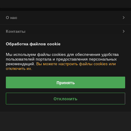
О нас
Контакты
Обработка файлов cookie
Доставка и оплата
Мы используем файлы cookies для обеспечения удобства
График работы
пользователей портала и предоставления персональных
рекомендаций.
Вы можете настроить файлы cookies или
отключить их.
Полная версия сайта
Принять
Политика обработки cookies
Отклонить
Сайт создан на платформе Deal.by