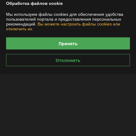
Обработка файлов cookie
Контакты
Мы используем файлы cookies для обеспечения удобства
пользователей портала и предоставления персональных
рекомендаций.
Вы можете настроить файлы cookies или
Доставка и оплата
отключить их.
График работы
Принять
Полная версия сайта
Отклонить
Политика обработки cookies
Сайт создан на платформе Deal.by
Информация для покупателя
Индивидуальный предприниматель:
ИП Якушенко Виктор Леонидович
220103 г. Минск ул. Калиновского, 21-61