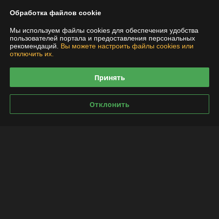
Контакты
Обработка файлов cookie
Доставка и оплата
Мы используем файлы cookies для обеспечения удобства
пользователей портала и предоставления персональных
рекомендаций.
Вы можете настроить файлы cookies или
График работы
отключить их.
Полная версия сайта
Принять
Политика обработки cookies
Отклонить
Сайт создан на платформе Deal.by
Информация для покупателя
Индивидуальный предприниматель:
ИП Якушенко Виктор Леонидович
220103 г. Минск ул. Калиновского, 21-61