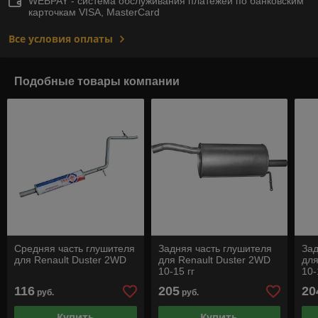
WEBPAY - система обслуживания платежей по банковским
карточкам VISA, MasterCard
Все условия оплаты
Подобные товары компании
Средняя часть глушителя
Задняя часть глушителя
Зад
для Renault Duster 2WD
для Renault Duster 2WD
для
10-15 гг
10-
116
205
20
руб.
руб.
Купить
Купить