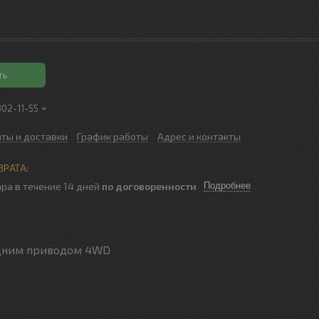
ть
302-11-55
аты и доставки
График работы
Адрес и контакты
ра в течение 14 дней
по договоренности
Подробнее
редним приводом 4WD