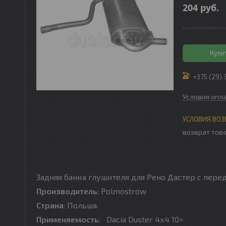
204
руб.
Купи
+375 (29) 
Условия опл
возврат това
Задняя банка глушителя для Рено Дастер с пе
Производитель
: Polmostrow
Страна
: Польша.
Применяемость
: Dacia Duster 4х4 10>