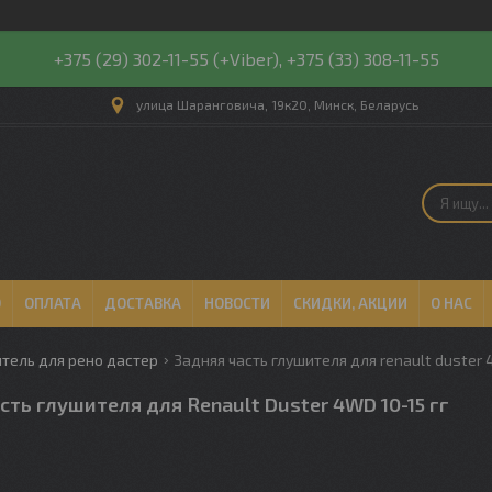
+375 (29) 302-11-55 (+Viber), +375 (33) 308-11-55
улица Шаранговича, 19к20, Минск, Беларусь
О
ОПЛАТА
ДОСТАВКА
НОВОСТИ
СКИДКИ, АКЦИИ
О НАС
тель для рено дастер
Задняя часть глушителя для renault duster 
сть глушителя для Renault Duster 4WD 10-15 гг