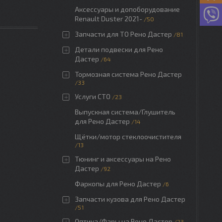
Аксессуары и допоборудование
Renault Duster 2021-
50
Запчасти для ТО Рено Дастер
81
Детали подвески для Рено
Дастер
64
Тормозная система Рено Дастер
33
Услуги СТО
23
Выпускная система/Глушитель
для Рено Дастер
14
Щётки/мотор стеклоочистителя
13
Тюнинг и аксессуары на Рено
Дастер
92
Фаркопы для Рено Дастер
6
Запчасти кузова для Рено Дастер
51
Оптика/Фары на Рено Дастер
23