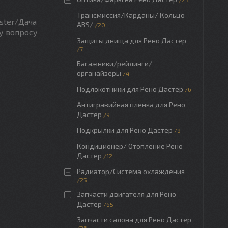
Трансмиссия/Карданы/ Кольцо
ster/Дача
ABS/
20
у вопросу
Защиты днища для Рено Дастер
7
Багажники/рейлинги/
органайзеры
4
Подлокотники для Рено Дастер
6
Антигравийная пленка для Рено
Дастер
9
Подкрылки для Рено Дастер
9
Кондиционер/ Отопление Рено
Дастер
12
Радиатор/Система охлаждения
25
Запчасти двигателя для Рено
Дастер
65
Запчасти салона для Рено Дастер