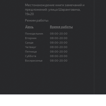
Местонахождение книги замечаний и
предложений: улица Шаранговича,
19к20
Режим работы:
День
Время работы
Понедельник
08:00-20:00
Вторник
08:00-20:00
Среда
08:00-20:00
Четверг
08:00-20:00
Пятница
08:00-20:00
Суббота
08:00-20:00
Воскресенье
08:00-20:00