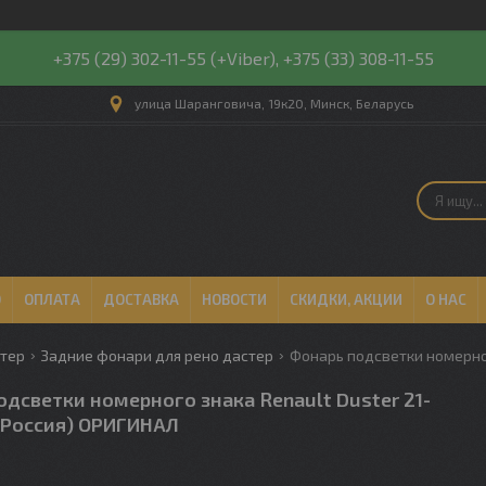
+375 (29) 302-11-55 (+Viber), +375 (33) 308-11-55
улица Шаранговича, 19к20, Минск, Беларусь
О
ОПЛАТА
ДОСТАВКА
НОВОСТИ
СКИДКИ, АКЦИИ
О НАС
стер
Задние фонари для рено дастер
дсветки номерного знака Renault Duster 21-
Россия) ОРИГИНАЛ