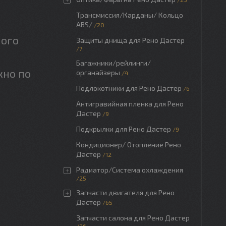
Трансмиссия/Карданы/ Кольцо
ABS/
20
ного
Защиты днища для Рено Дастер
7
Багажники/рейлинги/
жно по
органайзеры
4
Подлокотники для Рено Дастер
6
Антигравийная пленка для Рено
Дастер
9
Подкрылки для Рено Дастер
9
Кондиционер/ Отопление Рено
Дастер
12
Радиатор/Система охлаждения
25
Запчасти двигателя для Рено
Дастер
65
Запчасти салона для Рено Дастер