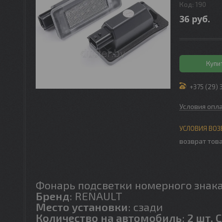
Код:
190
36
руб.
Купи
+375 (29) 
Условия опл
возврат това
Фонарь подсветки номерного знака
Бренд
: RENAULT
Место установки
: сзади
Количество на автомобиль
:
2 шт.
С