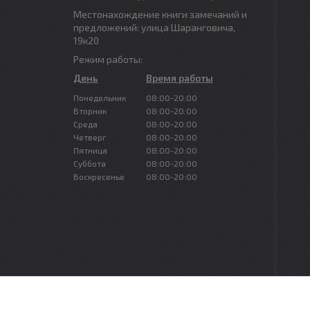
Местонахождение книги замечаний и
предложений: улица Шаранговича,
19к20
Режим работы:
День
Время работы
Понедельник
08:00-20:00
Вторник
08:00-20:00
Среда
08:00-20:00
Четверг
08:00-20:00
Пятница
08:00-20:00
Суббота
08:00-20:00
Воскресенье
08:00-20:00