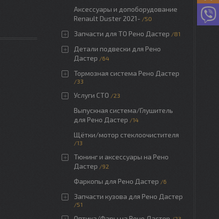
Аксессуары и допоборудование
Renault Duster 2021-
50
Запчасти для ТО Рено Дастер
81
Детали подвески для Рено
Дастер
64
Тормозная система Рено Дастер
33
Услуги СТО
23
Выпускная система/Глушитель
для Рено Дастер
14
Щётки/мотор стеклоочистителя
13
Тюнинг и аксессуары на Рено
Дастер
92
Фаркопы для Рено Дастер
6
Запчасти кузова для Рено Дастер
51
Оптика/Фары на Рено Дастер
23