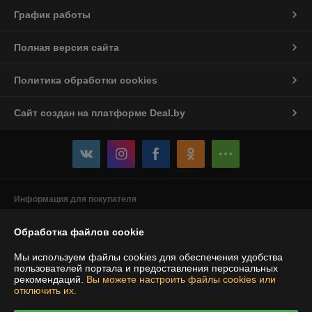
График работы
Полная версия сайта
Политика обработки cookies
Сайт создан на платформе Deal.by
Информация для покупателя
Индивидуальный предприниматель:
ИП Якушенко Виктор Леонидович
Обработка файлов cookie
220103 г. Минск ул. Калиновского, 21-61
Регистрационный номер ЕГР: 191897898
Мы используем файлы cookies для обеспечения удобства
пользователей портала и предоставления персональных
УНП: 191897898
рекомендаций.
Вы можете настроить файлы cookies или
отключить их.
Регистрационный орган: Минский горисполком