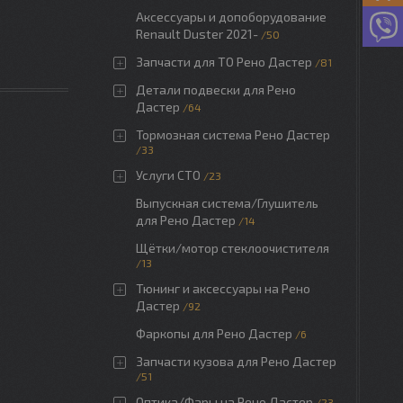
Аксессуары и допоборудование
Renault Duster 2021-
50
Запчасти для ТО Рено Дастер
81
Детали подвески для Рено
Дастер
64
Тормозная система Рено Дастер
33
Услуги СТО
23
Выпускная система/Глушитель
для Рено Дастер
14
Щётки/мотор стеклоочистителя
13
Тюнинг и аксессуары на Рено
Дастер
92
Фаркопы для Рено Дастер
6
Запчасти кузова для Рено Дастер
51
Оптика/Фары на Рено Дастер
23