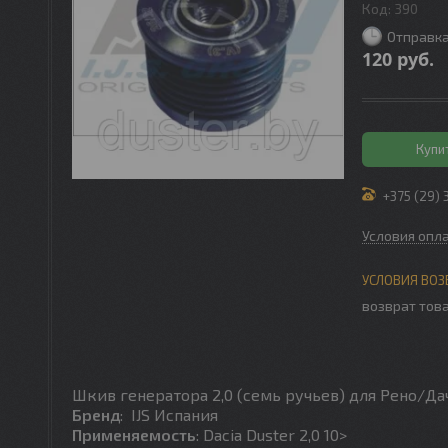
Код:
390
Отправка
120
руб.
Купи
+375 (29) 
Условия опл
возврат това
Шкив генератора 2,0 (семь ручьев) для Рено/Д
Бренд
: IJS Испания
Применяемость
: Dacia Duster 2,0 10>