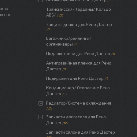
acia
Трансмиссия/Карданы/ Кольцо
ию по
ABS/
20
Защиты днища для Рено Дастер
7
Багажники/рейлинги/
органайзеры
4
Подлокотники для Рено Дастер
6
Антигравийная пленка для Рено
Дастер
9
Подкрылки для Рено Дастер
9
Кондиционер/ Отопление Рено
Дастер
12
Радиатор/Система охлаждения
25
Запчасти двигателя для Рено
Дастер
65
Запчасти салона для Рено Дастер