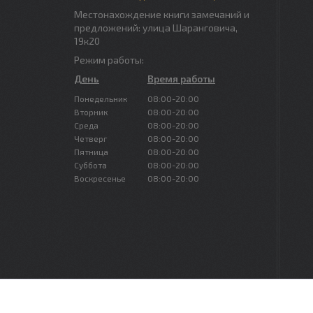
Местонахождение книги замечаний и
предложений: улица Шаранговича,
19к20
Режим работы:
День
Время работы
Понедельник
08:00-20:00
Вторник
08:00-20:00
Среда
08:00-20:00
Четверг
08:00-20:00
Пятница
08:00-20:00
Суббота
08:00-20:00
Воскресенье
08:00-20:00