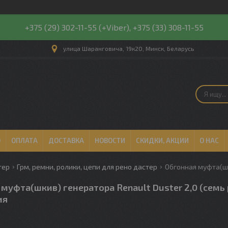
+375 (29) 302-11-55 (+Viber), +375 (33) 308-11-55
улица Шаранговича, 19к20, Минск, Беларусь
О
ОПЛАТА
ДОСТАВКА
НОВОСТИ
СКИДКИ, АКЦИИ
О НАС
тер
Грм, ремни, ролики, цепи для рено дастер
муфта(шкив) генератора Renault Duster 2,0 (семь 
ия