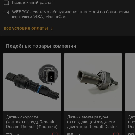
Безналичный расчет
WEBPAY - система обслуживания платежей по банковским
карточкам VISA, MasterCard
Все условия оплаты
Подобные товары компании
Датчик скорости
Датчик температуры
Дат
(контакты в ряд) Renault
охлаждающей жидкости
пне
Duster, Renault (Франция)
двигателя Renault Duster
Dus
1,6; 2,0 Renault