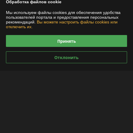
Обработка файлов cookie
Доставка и оплата
Мы используем файлы cookies для обеспечения удобства
пользователей портала и предоставления персональных
рекомендаций.
Вы можете настроить файлы cookies или
График работы
отключить их.
Полная версия сайта
Принять
Политика обработки cookies
Отклонить
Сайт создан на платформе Deal.by
Информация для покупателя
Индивидуальный предприниматель:
ИП Якушенко Виктор Леонидович
220103 г. Минск ул. Калиновского, 21-61
Регистрационный номер ЕГР: 191897898