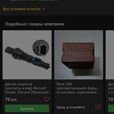
Все условия оплаты
Подобные товары компании
Датчик скорости
Реле 20А
Дат
(контакты в ряд) Renault
противотуманной фары
кол
Duster, Renault (Франция)
(4 контакта, коричневое,
1,5
мини) Renault Duster
Ren
72
72
руб.
Цену уточняйте
Купить