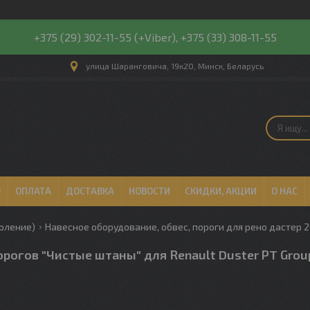
+375 (29) 302-11-55 (+Viber), +375 (33) 308-11-55
улица Шаранговича, 19к20, Минск, Беларусь
О
ОПЛАТА
ДОСТАВКА
НОВОСТИ
СКИДКИ, АКЦИИ
О НАС
коление)
Навесное оборудование, обвес, пороги для рено дастер 2
рогов "Чистые штаны" для Renault Duster PT Grou