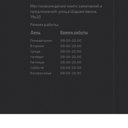
Местонахождение книги замечаний и
предложений: улица Шаранговича,
19к20
Режим работы:
День
Время работы
Понедельник
08:00-20:00
Вторник
08:00-20:00
Среда
08:00-20:00
Четверг
08:00-20:00
Пятница
08:00-20:00
Суббота
08:00-20:00
Воскресенье
08:00-20:00