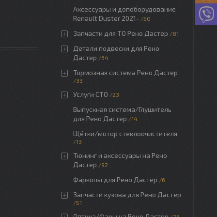
Аксессуары и допоборудование
Renault Duster 2021-
50
Запчасти для ТО Рено Дастер
81
Детали подвески для Рено
Дастер
64
Тормозная система Рено Дастер
33
Услуги СТО
23
Выпускная система/Глушитель
для Рено Дастер
14
Щётки/мотор стеклоочистителя
13
Тюнинг и аксессуары на Рено
Дастер
92
Фаркопы для Рено Дастер
6
Запчасти кузова для Рено Дастер
51
Оптика/Фары на Рено Дастер
23