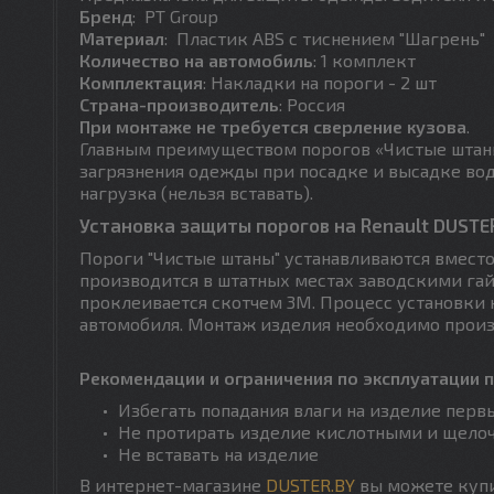
Бренд
: PT Group
Материал
: Пластик ABS с тиснением "Шагрень"
Количество на автомобиль
: 1 комплект
Комплектация
: Накладки на пороги - 2 шт
Страна-производитель
: Россия
При монтаже не требуется сверление кузова
.
Главным преимуществом порогов «Чистые штаны
загрязнения одежды при посадке и высадке вод
нагрузка (нельзя вставать).
Установка защиты порогов на Renault DUSTE
Пороги "Чистые штаны" устанавливаются вместо
производится в штатных местах заводскими г
проклеивается скотчем 3М. Процесс установки 
автомобиля. Монтаж изделия необходимо произ
Рекомендации и ограничения по эксплуатации п
Избегать попадания влаги на изделие перв
Не протирать изделие кислотными и щело
Не вставать на изделие
В интернет-магазине
DUSTER.BY
вы можете купи