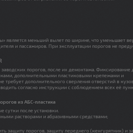
» является меньший вылет по ширине, что уменьшает ве
ителя и пассажиров. При эксплуатации порогов не пред
R
 заводских порогов, после их демонтажа. Фиксирование 
айками, дополнительными пластиковыми крепежами и
не требует дополнительного сверления отверстий в кузо
водить согласно инструкции с соблюдением всех её пунк
орогов из АБС-пластика
ые сутки после установки.
чными растворами и абразивными средствами;
ть защиту порогов, защиту переднего (кенгурятник) и з