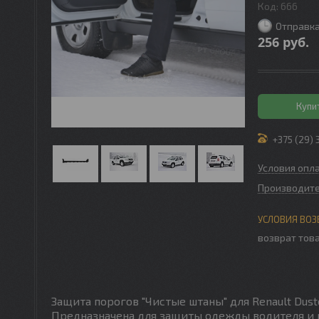
Код:
666
Отправка
256
руб.
Купи
+375 (29) 
Условия опл
Производите
возврат това
Защита порогов "Чистые штаны" для Renault Duster 
Предназначена для защиты
одежды водителя и 