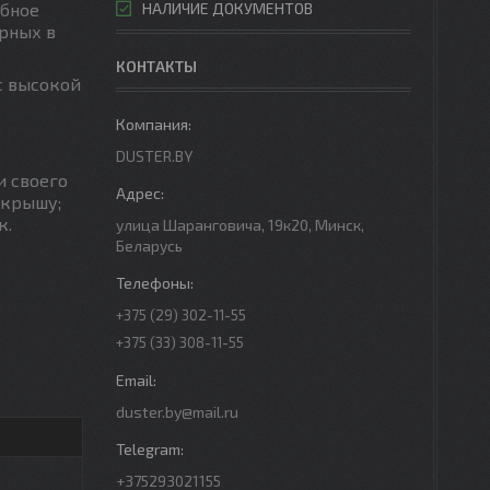
абное
НАЛИЧИЕ ДОКУМЕНТОВ
ярных в
КОНТАКТЫ
с высокой
DUSTER.BY
и своего
 крышу;
к.
улица Шаранговича, 19к20, Минск,
Беларусь
+375 (29) 302-11-55
+375 (33) 308-11-55
duster.by@mail.ru
+375293021155