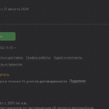
 с 21 августа 2026
ть
302-11-55
аты и доставки
График работы
Адрес и контакты
ль и гарантия
ра в течение 14 дней
по договоренности
Подробнее
с 2011 по н.в..
пассажиров от загрязнения об пороги автомобиля