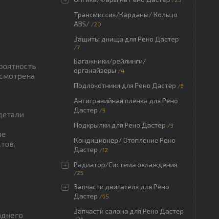
Трансмиссия/Карданы/ Кольцо
ABS/
20
Защиты днища для Рено Дастер
7
Багажники/рейлинги/
роятность
органайзеры
4
усмотрена
Подлокотники для Рено Дастер
6
Антигравийная пленка для Рено
Дастер
9
детали
Подкрылки для Рено Дастер
9
ве
Кондиционер/ Отопление Рено
тов.
Дастер
12
Радиатор/Система охлаждения
25
Запчасти двигателя для Рено
Дастер
65
Запчасти салона для Рено Дастер
аднего